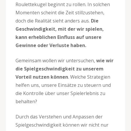
Roulettekugel beginnt zu rollen. In solchen
Momenten scheint die Zeit stillzustehen,
doch die Realität sieht anders aus.
Die
Geschwindigkeit, mit der wir spielen,
kann erheblichen Einfluss auf unsere
Gewinne oder Verluste haben.
Gemeinsam wollen wir untersuchen,
wie wir
die Spielgeschwindigkeit zu unserem
Vorteil nutzen können
. Welche Strategien
helfen uns, unsere Einsätze zu steuern und
die Kontrolle über unser Spielerlebnis zu
behalten?
Durch das Verstehen und Anpassen der
Spielgeschwindigkeit können wir nicht nur