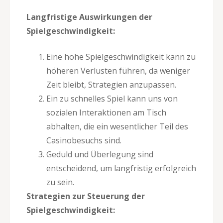
Langfristige Auswirkungen der
Spielgeschwindigkeit:
Eine hohe Spielgeschwindigkeit kann zu
höheren Verlusten führen, da weniger
Zeit bleibt, Strategien anzupassen.
Ein zu schnelles Spiel kann uns von
sozialen Interaktionen am Tisch
abhalten, die ein wesentlicher Teil des
Casinobesuchs sind.
Geduld und Überlegung sind
entscheidend, um langfristig erfolgreich
zu sein.
Strategien zur Steuerung der
Spielgeschwindigkeit: