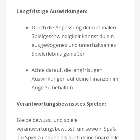
Langfristige Auswirkungen:
Durch die Anpassung der optimalen
Spielgeschwindigkeit kannst du ein
ausgewogenes und unterhaltsames
Spielerlebnis genießen.
Achte darauf, die langfristigen
Auswirkungen auf deine Finanzen im
Auge zu behalten.
Verantwortungsbewusstes Spielen:
Bleibe bewusst und spiele
verantwortungsbewusst, um sowohl Spaß
am Spiel zu haben als auch deine finanzielle