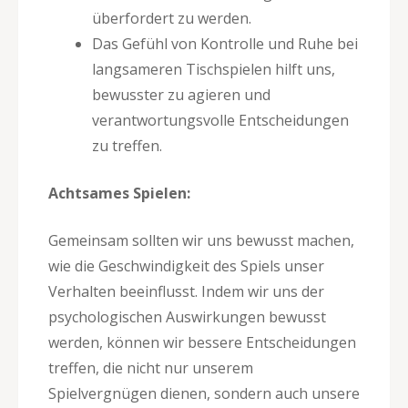
überfordert zu werden.
Das Gefühl von Kontrolle und Ruhe bei
langsameren Tischspielen hilft uns,
bewusster zu agieren und
verantwortungsvolle Entscheidungen
zu treffen.
Achtsames Spielen:
Gemeinsam sollten wir uns bewusst machen,
wie die Geschwindigkeit des Spiels unser
Verhalten beeinflusst. Indem wir uns der
psychologischen Auswirkungen bewusst
werden, können wir bessere Entscheidungen
treffen, die nicht nur unserem
Spielvergnügen dienen, sondern auch unsere