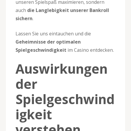
unseren Spielspaß maximieren, sondern
auch
die Langlebigkeit unserer Bankroll
sichern
.
Lassen Sie uns eintauchen und die
Geheimnisse der optimalen
Spielgeschwindigkeit
im Casino entdecken.
Auswirkungen
der
Spielgeschwind
igkeit
verstehen