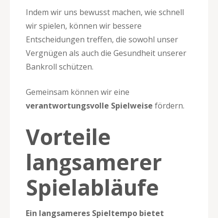
Indem wir uns bewusst machen, wie schnell
wir spielen, können wir bessere
Entscheidungen treffen, die sowohl unser
Vergnügen als auch die Gesundheit unserer
Bankroll schützen.
Gemeinsam können wir eine
verantwortungsvolle Spielweise
fördern.
Vorteile
langsamerer
Spielabläufe
Ein langsameres Spieltempo bietet