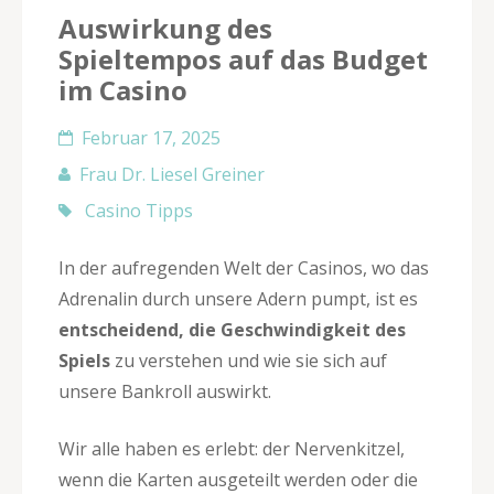
Auswirkung des
Spieltempos auf das Budget
im Casino
Februar 17, 2025
Frau Dr. Liesel Greiner
Casino Tipps
In der aufregenden Welt der Casinos, wo das
Adrenalin durch unsere Adern pumpt, ist es
entscheidend, die Geschwindigkeit des
Spiels
zu verstehen und wie sie sich auf
unsere Bankroll auswirkt.
Wir alle haben es erlebt: der Nervenkitzel,
wenn die Karten ausgeteilt werden oder die