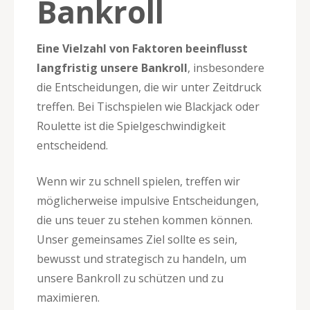
Bankroll
Eine Vielzahl von Faktoren beeinflusst
langfristig unsere Bankroll
, insbesondere
die Entscheidungen, die wir unter Zeitdruck
treffen. Bei Tischspielen wie Blackjack oder
Roulette ist die Spielgeschwindigkeit
entscheidend.
Wenn wir zu schnell spielen, treffen wir
möglicherweise impulsive Entscheidungen,
die uns teuer zu stehen kommen können.
Unser gemeinsames Ziel sollte es sein,
bewusst und strategisch zu handeln, um
unsere Bankroll zu schützen und zu
maximieren.