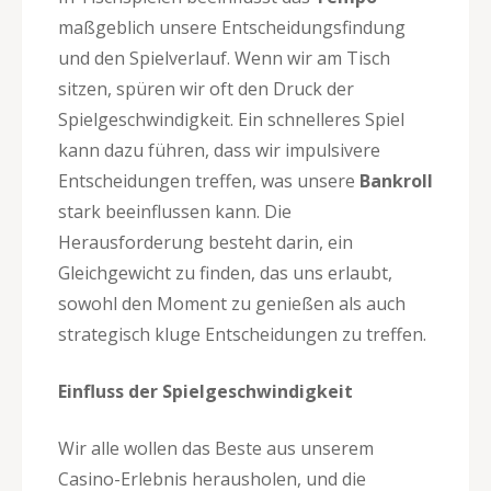
maßgeblich unsere Entscheidungsfindung
und den Spielverlauf. Wenn wir am Tisch
sitzen, spüren wir oft den Druck der
Spielgeschwindigkeit. Ein schnelleres Spiel
kann dazu führen, dass wir impulsivere
Entscheidungen treffen, was unsere
Bankroll
stark beeinflussen kann. Die
Herausforderung besteht darin, ein
Gleichgewicht zu finden, das uns erlaubt,
sowohl den Moment zu genießen als auch
strategisch kluge Entscheidungen zu treffen.
Einfluss der Spielgeschwindigkeit
Wir alle wollen das Beste aus unserem
Casino-Erlebnis herausholen, und die