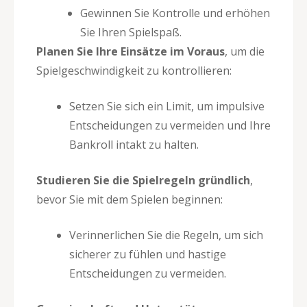
Gewinnen Sie Kontrolle und erhöhen
Sie Ihren Spielspaß.
Planen Sie Ihre Einsätze im Voraus
, um die
Spielgeschwindigkeit zu kontrollieren:
Setzen Sie sich ein Limit, um impulsive
Entscheidungen zu vermeiden und Ihre
Bankroll intakt zu halten.
Studieren Sie die Spielregeln gründlich
,
bevor Sie mit dem Spielen beginnen:
Verinnerlichen Sie die Regeln, um sich
sicherer zu fühlen und hastige
Entscheidungen zu vermeiden.