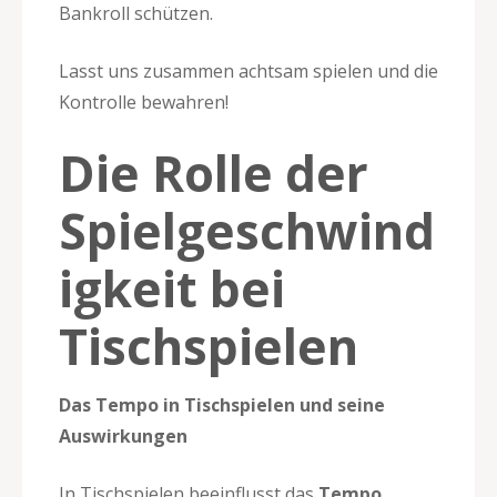
Bankroll schützen.
Lasst uns zusammen achtsam spielen und die
Kontrolle bewahren!
Die Rolle der
Spielgeschwind
igkeit bei
Tischspielen
Das Tempo in Tischspielen und seine
Auswirkungen
In Tischspielen beeinflusst das
Tempo