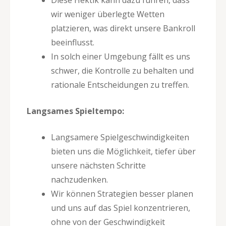
Diese Hektik kann dazu führen, dass
wir weniger überlegte Wetten
platzieren, was direkt unsere Bankroll
beeinflusst.
In solch einer Umgebung fällt es uns
schwer, die Kontrolle zu behalten und
rationale Entscheidungen zu treffen.
Langsames Spieltempo:
Langsamere Spielgeschwindigkeiten
bieten uns die Möglichkeit, tiefer über
unsere nächsten Schritte
nachzudenken.
Wir können Strategien besser planen
und uns auf das Spiel konzentrieren,
ohne von der Geschwindigkeit