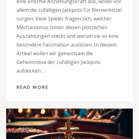
eine enorme Anziehungskraft aus, wobei vor
allem die zufälligen Jackpots für Nervenkitzel
sorgen. Viele Spieler fragen sich, welcher
Mechanismus hinter diesen plötzlichen
Auszahlungen steckt und warum sie so eine
besondere Faszination auslösen. In diesem
Artikel wollen wir gemeinsam die
Geheimnisse der zufälligen Jackpots
aufdecken …
READ MORE