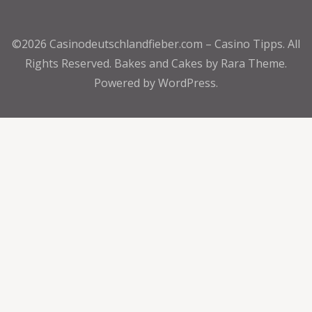
©2026
Casinodeutschlandfieber.com – Casino Tipps
. All
Rights Reserved.
Bakes and Cakes by Rara Theme.
Powered by
WordPress.