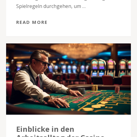
Spielregeln durchgehen, um …
READ MORE
Einblicke in den