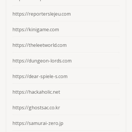
https://reporterslejeu.com
https://kinigame.com
https://theleetworld.com
https://dungeon-lords.com
https://dear-spiele-s.com
https://hackaholic.net
https://ghostsac.co.kr
https://samurai-zero.jp