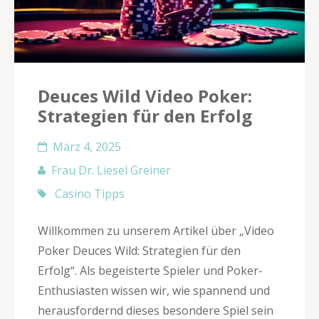
Deuces Wild Video Poker:
Strategien für den Erfolg
März 4, 2025
Frau Dr. Liesel Greiner
Casino Tipps
Willkommen zu unserem Artikel über „Video
Poker Deuces Wild: Strategien für den
Erfolg“. Als begeisterte Spieler und Poker-
Enthusiasten wissen wir, wie spannend und
herausfordernd dieses besondere Spiel sein