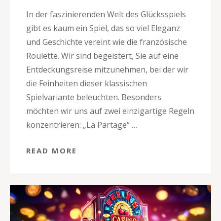
In der faszinierenden Welt des Glücksspiels
gibt es kaum ein Spiel, das so viel Eleganz
und Geschichte vereint wie die französische
Roulette. Wir sind begeistert, Sie auf eine
Entdeckungsreise mitzunehmen, bei der wir
die Feinheiten dieser klassischen
Spielvariante beleuchten. Besonders
möchten wir uns auf zwei einzigartige Regeln
konzentrieren: „La Partage“ …
READ MORE