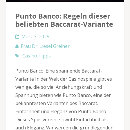
Punto Banco: Regeln dieser
beliebten Baccarat-Variante
März 3, 2025
Frau Dr. Liesel Greiner
Casino Tipps
Punto Banco: Eine spannende Baccarat-
Variante In der Welt der Casinospiele gibt es
wenige, die so viel Anziehungskraft und
Spannung bieten wie Punto Banco, eine der
bekanntesten Varianten des Baccarat.
Einfachheit und Eleganz von Punto Banco
Dieses Spiel vereint sowohl Einfachheit als
auch Eleganz. Wir werden die grundlegenden