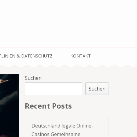
Tipps
TLINIEN & DATENSCHUTZ
KONTAKT
Suchen
Suchen
Recent Posts
Deutschland legale Online-
Casinos Gemeinsame