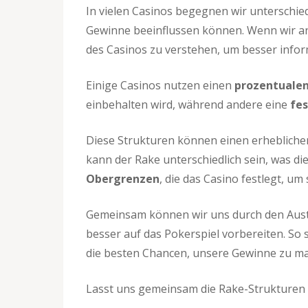
In vielen Casinos begegnen wir unterschie
Gewinne beeinflussen können. Wenn wir an e
des Casinos zu verstehen, um besser inform
Einige Casinos nutzen einen
prozentuale
einbehalten wird, während andere eine
fe
Diese Strukturen können einen erhebliche
kann der Rake unterschiedlich sein, was di
Obergrenzen
, die das Casino festlegt, um
Gemeinsam können wir uns durch den Aust
besser auf das Pokerspiel vorbereiten. So 
die besten Chancen, unsere Gewinne zu ma
Lasst uns gemeinsam die Rake-Strukturen 