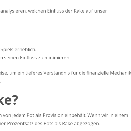
analysieren, welchen Einfluss der Rake auf unser
Spiels erheblich.
m seinen Einfluss zu minimieren.
se, um ein tieferes Verständnis für die finanzielle Mechani
.
ke?
m von jedem Pot als Provision einbehält. Wenn wir in einem
einer Prozentsatz des Pots als Rake abgezogen.