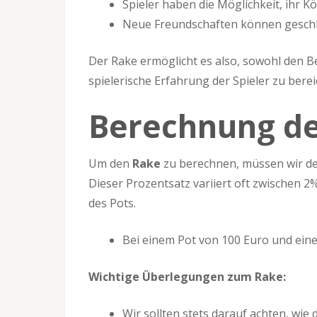
Spieler haben die Möglichkeit, ihr K
Neue Freundschaften können gesch
Der Rake ermöglicht es also, sowohl den Be
spielerische Erfahrung der Spieler zu berei
Berechnung de
Um den
Rake
zu berechnen, müssen wir de
Dieser Prozentsatz variiert oft zwischen 
des Pots.
Bei einem Pot von 100 Euro und ein
Wichtige Überlegungen zum Rake:
Wir sollten stets darauf achten, wie