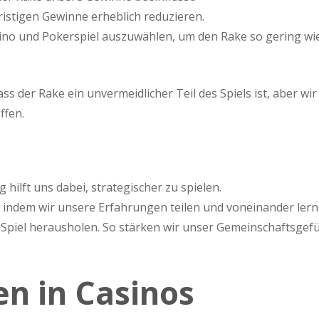
istigen Gewinne erheblich reduzieren.
Casino und Pokerspiel auszuwählen, um den Rake so gering wi
s der Rake ein unvermeidlicher Teil des Spiels ist, aber wir
ffen.
ilft uns dabei, strategischer zu spielen.
 indem wir unsere Erfahrungen teilen und voneinander lern
Spiel herausholen. So stärken wir unser Gemeinschaftsgef
n in Casinos