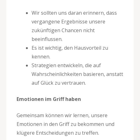
Wir sollten uns daran erinnern, dass
vergangene Ergebnisse unsere
zukünftigen Chancen nicht
beeinflussen.
Es ist wichtig, den Hausvorteil zu
kennen.
Strategien entwickeln, die auf
Wahrscheinlichkeiten basieren, anstatt
auf Glück zu vertrauen.
Emotionen im Griff haben
Gemeinsam können wir lernen, unsere
Emotionen in den Griff zu bekommen und
klügere Entscheidungen zu treffen.