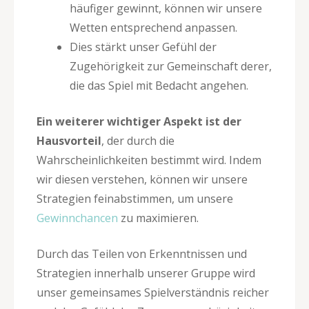
häufiger gewinnt, können wir unsere
Wetten entsprechend anpassen.
Dies stärkt unser Gefühl der
Zugehörigkeit zur Gemeinschaft derer,
die das Spiel mit Bedacht angehen.
Ein weiterer wichtiger Aspekt ist der
Hausvorteil
, der durch die
Wahrscheinlichkeiten bestimmt wird. Indem
wir diesen verstehen, können wir unsere
Strategien feinabstimmen, um unsere
Gewinnchancen
zu maximieren.
Durch das Teilen von Erkenntnissen und
Strategien innerhalb unserer Gruppe wird
unser gemeinsames Spielverständnis reicher