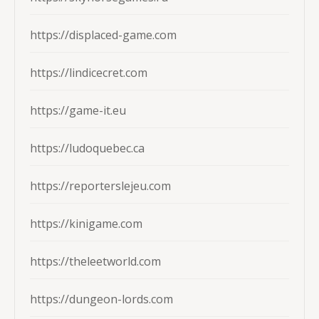
https://displaced-game.com
https://lindicecret.com
https://game-it.eu
https://ludoquebec.ca
https://reporterslejeu.com
https://kinigame.com
https://theleetworld.com
https://dungeon-lords.com