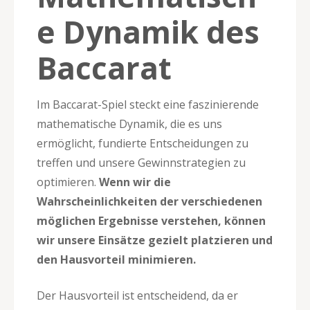
e Dynamik des
Baccarat
Im Baccarat-Spiel steckt eine faszinierende
mathematische Dynamik, die es uns
ermöglicht, fundierte Entscheidungen zu
treffen und unsere Gewinnstrategien zu
optimieren.
Wenn wir die
Wahrscheinlichkeiten der verschiedenen
möglichen Ergebnisse verstehen, können
wir unsere Einsätze gezielt platzieren und
den Hausvorteil minimieren.
Der Hausvorteil ist entscheidend, da er