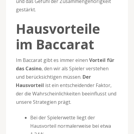
und das Gefühl der Zusammengehörigkeit
gestärkt.
Hausvorteile
im Baccarat
Im Baccarat gibt es immer einen
Vorteil für
das Casino
, den wir als Spieler verstehen
und berücksichtigen müssen.
Der
Hausvorteil
ist ein entscheidender Faktor,
der die Wahrscheinlichkeiten beeinflusst und
unsere Strategien prägt.
Bei der Spielerwette liegt der
Hausvorteil normalerweise bei etwa