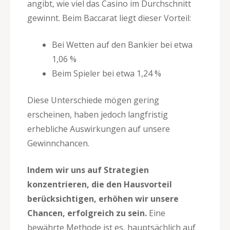
angibt, wie viel das Casino im Durchschnitt
gewinnt. Beim Baccarat liegt dieser Vorteil:
Bei Wetten auf den Bankier bei etwa
1,06 %
Beim Spieler bei etwa 1,24 %
Diese Unterschiede mögen gering
erscheinen, haben jedoch langfristig
erhebliche Auswirkungen auf unsere
Gewinnchancen.
Indem wir uns auf Strategien
konzentrieren, die den Hausvorteil
berücksichtigen, erhöhen wir unsere
Chancen, erfolgreich zu sein.
Eine
bewährte Methode ist es, hauptsächlich auf