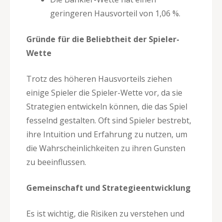
geringeren Hausvorteil von 1,06 %.
Gründe für die Beliebtheit der Spieler-
Wette
Trotz des höheren Hausvorteils ziehen
einige Spieler die Spieler-Wette vor, da sie
Strategien entwickeln können, die das Spiel
fesselnd gestalten. Oft sind Spieler bestrebt,
ihre Intuition und Erfahrung zu nutzen, um
die Wahrscheinlichkeiten zu ihren Gunsten
zu beeinflussen.
Gemeinschaft und Strategieentwicklung
Es ist wichtig, die Risiken zu verstehen und