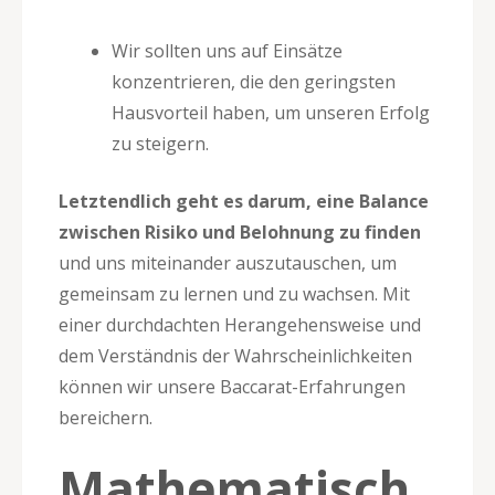
Wir sollten uns auf Einsätze
konzentrieren, die den geringsten
Hausvorteil haben, um unseren Erfolg
zu steigern.
Letztendlich geht es darum, eine Balance
zwischen Risiko und Belohnung zu finden
und uns miteinander auszutauschen, um
gemeinsam zu lernen und zu wachsen. Mit
einer durchdachten Herangehensweise und
dem Verständnis der Wahrscheinlichkeiten
können wir unsere Baccarat-Erfahrungen
bereichern.
Mathematisch