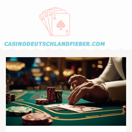
Casinodeutschlandfi
– Casino Tipp