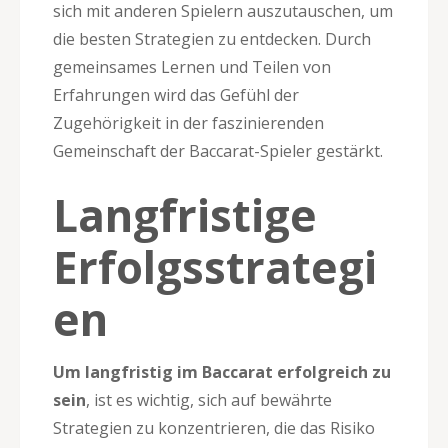
sich mit anderen Spielern auszutauschen, um
die besten Strategien zu entdecken. Durch
gemeinsames Lernen und Teilen von
Erfahrungen wird das Gefühl der
Zugehörigkeit in der faszinierenden
Gemeinschaft der Baccarat-Spieler gestärkt.
Langfristige
Erfolgsstrategi
en
Um langfristig im Baccarat erfolgreich zu
sein
, ist es wichtig, sich auf bewährte
Strategien zu konzentrieren, die das Risiko