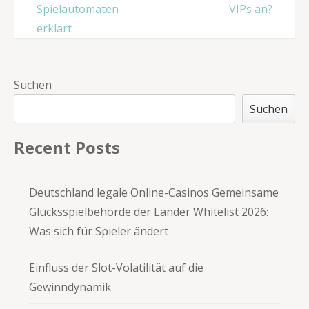
Spielautomaten
VIPs an?
erklärt
Suchen
Suchen
Recent Posts
Deutschland legale Online-Casinos Gemeinsame
Glücksspielbehörde der Länder Whitelist 2026:
Was sich für Spieler ändert
Einfluss der Slot-Volatilität auf die
Gewinndynamik