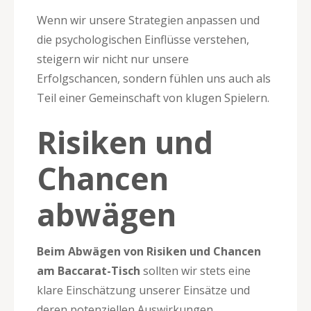
Wenn wir unsere Strategien anpassen und
die psychologischen Einflüsse verstehen,
steigern wir nicht nur unsere
Erfolgschancen, sondern fühlen uns auch als
Teil einer Gemeinschaft von klugen Spielern.
Risiken und
Chancen
abwägen
Beim Abwägen von Risiken und Chancen
am Baccarat-Tisch
sollten wir stets eine
klare Einschätzung unserer Einsätze und
deren potenziellen Auswirkungen