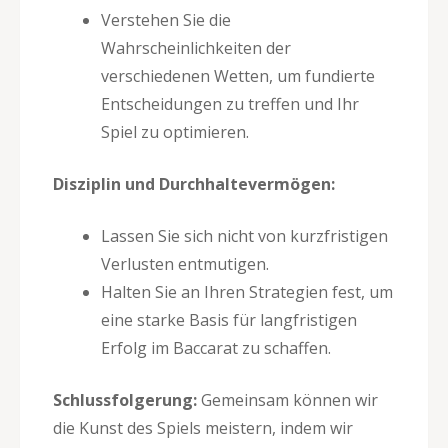
Verstehen Sie die
Wahrscheinlichkeiten der
verschiedenen Wetten, um fundierte
Entscheidungen zu treffen und Ihr
Spiel zu optimieren.
Disziplin und Durchhaltevermögen:
Lassen Sie sich nicht von kurzfristigen
Verlusten entmutigen.
Halten Sie an Ihren Strategien fest, um
eine starke Basis für langfristigen
Erfolg im Baccarat zu schaffen.
Schlussfolgerung:
Gemeinsam können wir
die Kunst des Spiels meistern, indem wir