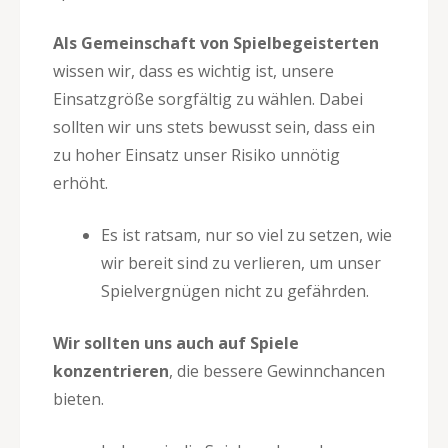
Als Gemeinschaft von Spielbegeisterten
wissen wir, dass es wichtig ist, unsere
Einsatzgröße sorgfältig zu wählen. Dabei
sollten wir uns stets bewusst sein, dass ein
zu hoher Einsatz unser Risiko unnötig
erhöht.
Es ist ratsam, nur so viel zu setzen, wie
wir bereit sind zu verlieren, um unser
Spielvergnügen nicht zu gefährden.
Wir sollten uns auch auf Spiele
konzentrieren
, die bessere Gewinnchancen
bieten.