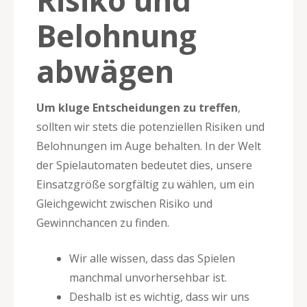
Risiko und
Belohnung
abwägen
Um kluge Entscheidungen zu treffen
,
sollten wir stets die potenziellen Risiken und
Belohnungen im Auge behalten. In der Welt
der Spielautomaten bedeutet dies, unsere
Einsatzgröße sorgfältig zu wählen, um ein
Gleichgewicht zwischen Risiko und
Gewinnchancen zu finden.
Wir alle wissen, dass das Spielen
manchmal unvorhersehbar ist.
Deshalb ist es wichtig, dass wir uns