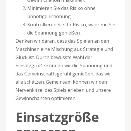
Gewinnchancen maximiert.
Minimieren Sie das Risiko ohne
unnötige Erhöhung.
Kontrollieren Sie Ihr Risiko, während Sie
die Spannung genießen.
Denken wir daran, dass das Spielen an den
Maschinen eine Mischung aus Strategie und
Glück ist. Durch bewusste Wahl der
Einsatzgröße können wir die Spannung und
das Gemeinschaftsgefühl genießen, das wir
alle schätzen. Gemeinsam können wir den
Nervenkitzel des Spiels erleben und unsere
Gewinnchancen optimieren.
Einsatzgröße