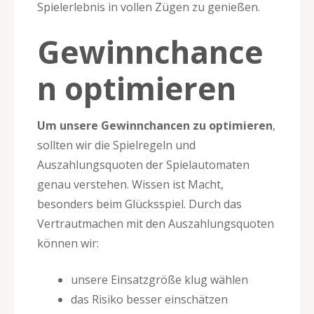
Spielerlebnis in vollen Zügen zu genießen.
Gewinnchance
n optimieren
Um unsere Gewinnchancen zu optimieren
,
sollten wir die Spielregeln und
Auszahlungsquoten der Spielautomaten
genau verstehen. Wissen ist Macht,
besonders beim Glücksspiel. Durch das
Vertrautmachen mit den Auszahlungsquoten
können wir:
unsere Einsatzgröße klug wählen
das Risiko besser einschätzen