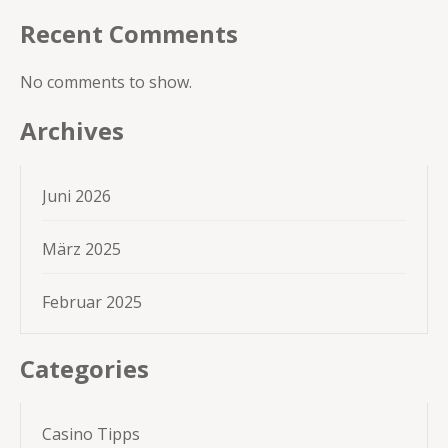
Recent Comments
No comments to show.
Archives
Juni 2026
März 2025
Februar 2025
Categories
Casino Tipps