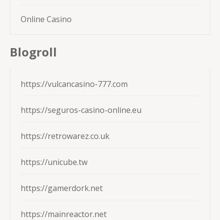
Online Casino
Blogroll
https://vulcancasino-777.com
https://seguros-casino-online.eu
https://retrowarez.co.uk
https://unicube.tw
https://gamerdork.net
https://mainreactor.net