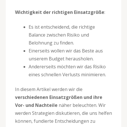
Wichtigkeit der richtigen Einsatzgröße
:
Es ist entscheidend, die richtige
Balance zwischen Risiko und
Belohnung zu finden.
Einerseits wollen wir das Beste aus
unserem Budget herausholen.
Andererseits möchten wir das Risiko
eines schnellen Verlusts minimieren.
In diesem Artikel werden wir die
verschiedenen Einsatzgrößen und ihre
Vor- und Nachteile
näher beleuchten. Wir
werden Strategien diskutieren, die uns helfen
können, fundierte Entscheidungen zu