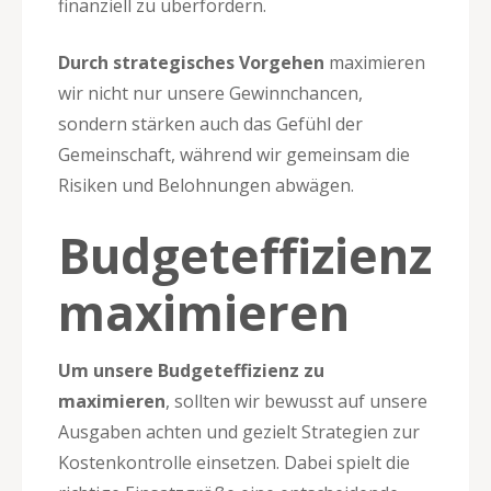
finanziell zu überfordern.
Durch strategisches Vorgehen
maximieren
wir nicht nur unsere Gewinnchancen,
sondern stärken auch das Gefühl der
Gemeinschaft, während wir gemeinsam die
Risiken und Belohnungen abwägen.
Budgeteffizienz
maximieren
Um unsere Budgeteffizienz zu
maximieren
, sollten wir bewusst auf unsere
Ausgaben achten und gezielt Strategien zur
Kostenkontrolle einsetzen. Dabei spielt die