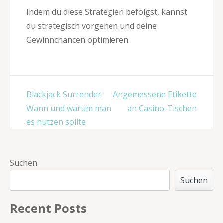
Indem du diese Strategien befolgst, kannst
du strategisch vorgehen und deine
Gewinnchancen optimieren.
Beitrags-
Blackjack Surrender:
Angemessene Etikette
Navigation
Wann und warum man
an Casino-Tischen
es nutzen sollte
Suchen
Suchen
Recent Posts