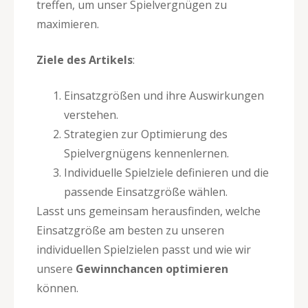
treffen, um unser Spielvergnügen zu
maximieren.
Ziele des Artikels
:
Einsatzgrößen und ihre Auswirkungen
verstehen.
Strategien zur Optimierung des
Spielvergnügens kennenlernen.
Individuelle Spielziele definieren und die
passende Einsatzgröße wählen.
Lasst uns gemeinsam herausfinden, welche
Einsatzgröße am besten zu unseren
individuellen Spielzielen passt und wie wir
unsere
Gewinnchancen optimieren
können.