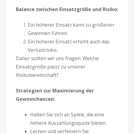
Balance zwischen Einsatzgröße und Risiko:
Ein höherer Einsatz kann zu größeren
Gewinnen führen.
Ein höherer Einsatz erhöht auch das
Verlustrisiko.
Daher sollten wir uns fragen: Welche
Einsatzgröße passt zu unserer
Risikobereitschaft?
Strategien zur Maximierung der
Gewinnchancen:
Halten Sie sich an Spiele, die eine
höhere Auszahlungsquote bieten.
Lernen und verfeinern Sie