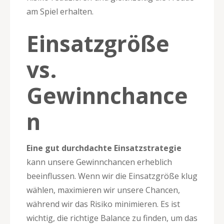
am Spiel erhalten.
Einsatzgröße
vs.
Gewinnchance
n
Eine gut durchdachte Einsatzstrategie
kann unsere Gewinnchancen erheblich
beeinflussen. Wenn wir die Einsatzgröße klug
wählen, maximieren wir unsere Chancen,
während wir das Risiko minimieren. Es ist
wichtig, die richtige Balance zu finden, um das