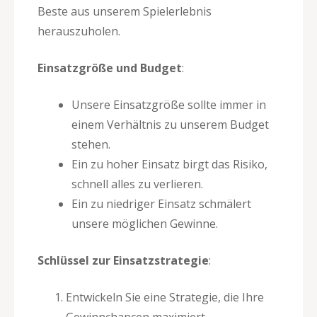
Beste aus unserem Spielerlebnis
herauszuholen.
Einsatzgröße und Budget
:
Unsere Einsatzgröße sollte immer in
einem Verhältnis zu unserem Budget
stehen.
Ein zu hoher Einsatz birgt das Risiko,
schnell alles zu verlieren.
Ein zu niedriger Einsatz schmälert
unsere möglichen Gewinne.
Schlüssel zur Einsatzstrategie
:
Entwickeln Sie eine Strategie, die Ihre