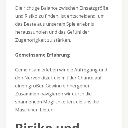
Die richtige Balance zwischen Einsatzgröße
und Risiko zu finden, ist entscheidend, um
das Beste aus unserem Spielerlebnis
herauszuholen und das Gefühl der
Zugehörigkeit zu stärken.
Gemeinsame Erfahrung
Gemeinsam erleben wir die Aufregung und
den Nervenkitzel, die mit der Chance auf
einen großen Gewinn einhergehen.
Zusammen navigieren wir durch die
spannenden Möglichkeiten, die uns die
Maschinen bieten.