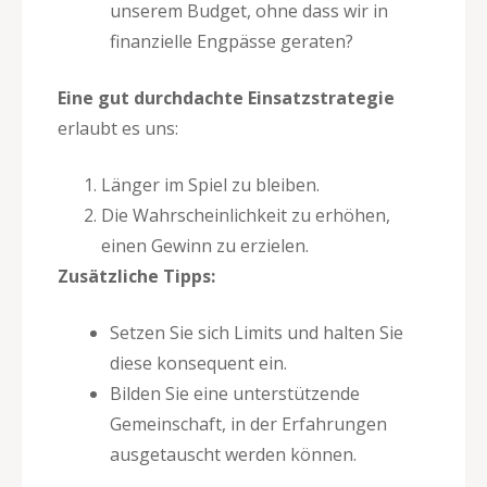
unserem Budget, ohne dass wir in
finanzielle Engpässe geraten?
Eine gut durchdachte Einsatzstrategie
erlaubt es uns:
Länger im Spiel zu bleiben.
Die Wahrscheinlichkeit zu erhöhen,
einen Gewinn zu erzielen.
Zusätzliche Tipps:
Setzen Sie sich Limits und halten Sie
diese konsequent ein.
Bilden Sie eine unterstützende
Gemeinschaft, in der Erfahrungen
ausgetauscht werden können.