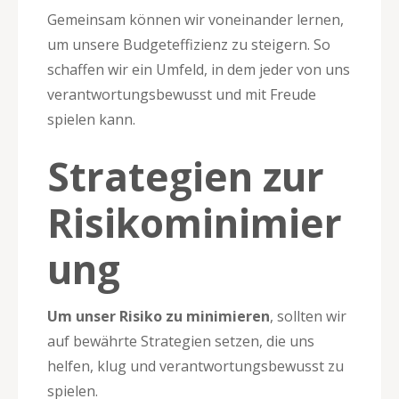
Gemeinsam können wir voneinander lernen,
um unsere Budgeteffizienz zu steigern. So
schaffen wir ein Umfeld, in dem jeder von uns
verantwortungsbewusst und mit Freude
spielen kann.
Strategien zur
Risikominimier
ung
Um unser Risiko zu minimieren
, sollten wir
auf bewährte Strategien setzen, die uns
helfen, klug und verantwortungsbewusst zu
spielen.