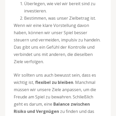
Überlegen, wie viel wir bereit sind zu
investieren.
Bestimmen, was unser Zielbetrag ist.
Wenn wir eine klare Vorstellung davon
haben, können wir unser Spiel besser
steuern und vermeiden, impulsiv zu handeln.
Das gibt uns ein Gefühl der Kontrolle und
verbindet uns mit anderen, die dieselben
Ziele verfolgen.
Wir sollten uns auch bewusst sein, dass es
wichtig ist,
flexibel zu bleiben
. Manchmal
müssen wir unsere Ziele anpassen, um die
Freude am Spiel zu bewahren. Schließlich
geht es darum, eine
Balance zwischen
Risiko und Vergnügen
zu finden und das